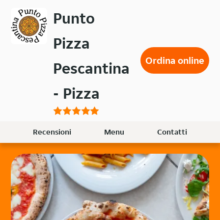
Passa
Punto
al
contenuto
Pizza
principale
Ordina online
Pescantina
- Pizza
Recensioni
Menu
Contatti